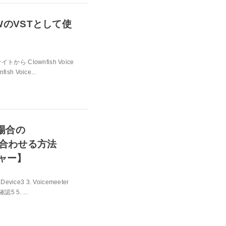
をDAWのVSTとして使
イトから Clownfish Voice
sh Voice...
場合の
曲と合わせる方法
ジャー】
evice3 3. Voicemeeter
5 5. ...