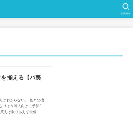
SEARCH
材を揃える【バ美
えばわからない。 色々な機
なりそう等人向けに予算3
えば取りあえず最低...