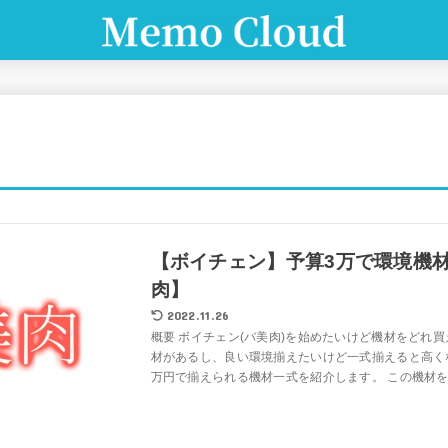
【ボイチェン】予算3万で環境機
肉】
2022.11.26
概要 ボイチェン(バ美肉)を始めたいけど機材をどれ買
材があるし、良い環境揃えたいけど一式揃えると高く
万円で揃えられる機材一式を紹介します。 この機材を買