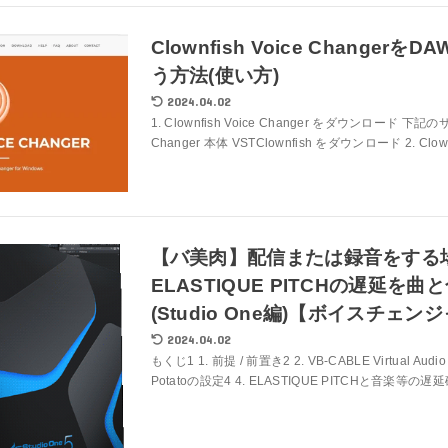
Clownfish Voice Changer
う方法(使い方)
2024.04.02
1. Clownfish Voice Changer をダウンロード 下記のサ
Changer 本体 VSTClownfish をダウンロード 2. Clownfi
【バ美肉】配信または録音をする
ELASTIQUE PITCHの遅延を
(Studio One編)【ボイスチェン
2024.04.02
もくじ1 1. 前提 / 前置き2 2. VB-CABLE Virtual Audio D
Potatoの設定4 4. ELASTIQUE PITCHと音楽等の遅延確認