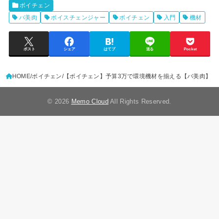
ボイチェン
バ美肉
ボイスチェンジャー
ボイチェン
入門
機材
ポスト
シェア
はてブ
送る
Pocket
HOME
ボイチェン
【ボイチェン】予算3万で環境機材を揃える【バ美肉】
© 2026
Memo Cloud
All Rights Reserved.