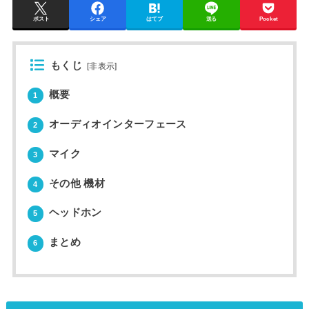
ポスト
シェア
はてブ
送る
Pocket
もくじ
[
非表示
]
概要
1
オーディオインターフェース
2
マイク
3
その他 機材
4
ヘッドホン
5
まとめ
6