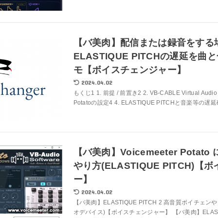
【バ美肉】配信または録音をする
ELASTIQUE PITCHの遅延を
モ【ボイスチェンジャー】
2024.04.02
もくじ1 1. 前提 / 前置き2 2. VB-CABLE Virtual Audio D
Potatoの設定4 4. ELASTIQUE PITCHと音楽等の遅延確認
【バ美肉】Voicemeeter Pota
やり方(ELASTIQUE PITCH)
ー】
2024.04.02
【バ美肉】ELASTIQUE PITCH 2 高音質ボイチェンや
オデバイス)【ボイスチェンジャー】 【バ美肉】ELASTI