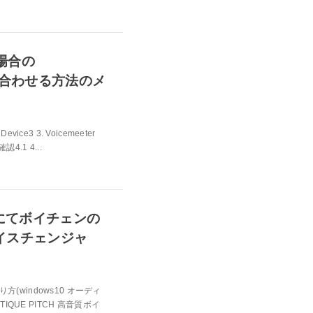
場合の
曲と合わせる方法のメ
evice3 3. Voicemeeter
4.1 4...
to にてボイチェンの
【ボイスチェンジャ
り方(windows10 オーディ
QUE PITCH 高音質ボイ