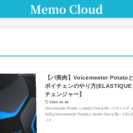
【バ美肉】Voicemeeter Potatoと
ボイチェンのやり方(ELASTIQUE 
チェンジャー】
2024.04.02
Voicemeeter Potato とstudio Oneを用いて
今回はVoicemeeter Potatoとstudio Oneを用いてEL
イチ...