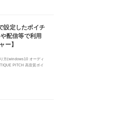
bileで設定したボイチ
等)や配信等で利用
ャー】
り方(windows10 オーディ
QUE PITCH 高音質ボイ