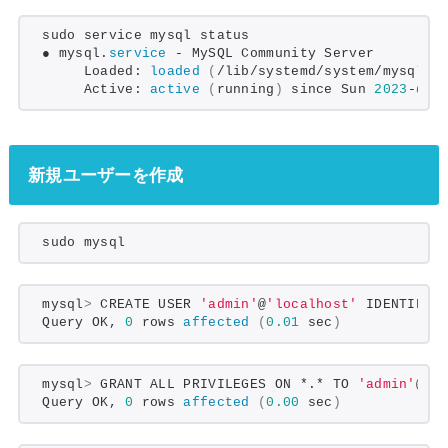
sudo service mysql status
● mysql.
service
 - MySQL Community Server
     Loaded: 
loaded
(
/lib/systemd/system/mysql.
s
     Active: 
active
(
running
)
 since Sun 
2023
-
01
-
新規ユーザーを作成
sudo mysql
mysql
>
 CREATE USER 
'admin'
@
'localhost'
 IDENTIFIE
Query OK, 
0
 rows 
affected
(
0.01
 sec
)
mysql
>
 GRANT ALL PRIVILEGES ON *.* TO 
'admin'
@
'l
Query OK, 
0
 rows 
affected
(
0.00
 sec
)