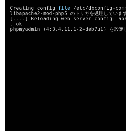
Creating config 
file
/etc/dbconfig-commo
libapache2-mod-php5 のトリガを処理しています 
[....] Reloading web server config: apac
. ok
phpmyadmin (4:3.4.11.1-2+deb7u1) を設定