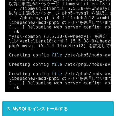
以前に未選択のパッケージ libmysqlclient18:a
(...
/libmysqlclient18_5
.5.38-0+wheezy1
以前に未選択のパッケージ php5-mysql を選択して
(...
/php5-mysql_5
.4.4-14+deb7u12_armh
libapache2-mod-php5 のトリガを処理しています 
[....] Reloading web server config: apac
. ok
mysql-common (5.5.38-0+wheezy1) を設定し
libmysqlclient18:armhf (5.5.38-0+whe
php5-mysql (5.4.4-14+deb7u12) を設定してい
Creating config 
file
/etc/php5/mods-avai
Creating config 
file
/etc/php5/mods-avai
Creating config 
file
/etc/php5/mods-avai
libapache2-mod-php5 のトリガを処理しています 
[....] Reloading web server config: apac
. ok
3. MySQLをインストールする