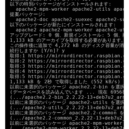
以下の特別パッケージがインストールされます:
apache2-mpm-worker apache2-utils apach
提案パッケージ:
apache2-doc apache2-suexec apache2-sue
以下のパッケージが新たにインストールされます:
apache2 apache2-mpm-worker apache2-uti
アップグレード: 0 個、新規インストール: 5 個、削除
1,133 kB のアーカイブを取得する必要があります。
この操作後に追加で 4,272 kB のディスク容量が消
続行しますか [Y
/n
]? y
取得:1 https:
//mirrordirector
.raspbian.o
取得:2 https:
//mirrordirector
.raspbian.o
取得:3 https:
//mirrordirector
.raspbian.o
取得:4 https:
//mirrordirector
.raspbian.o
取得:5 https:
//mirrordirector
.raspbian.o
1,133 kB を 2秒 で取得しました (552 kB
/s
)
以前に未選択のパッケージ apache2.2-bin を選
(データベースを読み込んでいます ... 現在 695
(...
/apache2
.2-bin_2.2.22-13+deb7u2_a
以前に未選択のパッケージ apache2-utils を選
(...
/apache2-utils_2
.2.22-13+deb7u2_ar
以前に未選択のパッケージ apache2.2-common 
(...
/apache2
.2-common_2.2.22-13+deb7u
以前に未選択のパッケージ apache2-mpm-worke
(...
/apache2-mpm-worker_2
.2.22-13+deb7