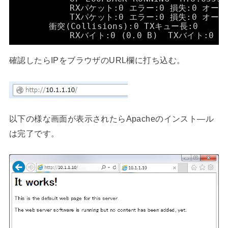
RXパケット:0 エラー:0 損失:0 オーバ
TXパケット:0 エラー:0 損失:0 オーバ
衝突(Collisions):0 TXキュー長:0
RXバイト:0 (0.0 B)  TXバイト:0 (0
確認したらIPをブラウザのURL欄に打ち込む。
以下の様な画面が表示されたらApacheのインスト―ル
は完了です。