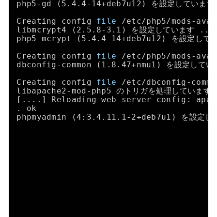
php5-gd (5.4.4-14+deb7u12) を設定しています
Creating config 
file
/etc/php5/mods-avai
libmcrypt4 (2.5.8-3.1) を設定しています ...
php5-mcrypt (5.4.4-14+deb7u12) を設定して
Creating config 
file
/etc/php5/mods-avai
dbconfig-common (1.8.47+nmu1) を設定してい
Creating config 
file
/etc/dbconfig-commo
libapache2-mod-php5 のトリガを処理しています 
[....] Reloading web server config: apac
. ok
phpmyadmin (4:3.4.11.1-2+deb7u1) を設定