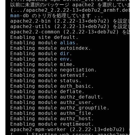
以前に未選択のパッケージ apache2 を選択していま
(...
/apache2_2
.2.22-13+deb7u2_armhf.d
man
-db のトリガを処理しています ...
apache2.2-bin (2.2.22-13+deb7u2) を設定
apache2-utils (2.2.22-13+deb7u2) を設定
apache2.2-common (2.2.22-13+deb7u2) 
Enabling site default.
Enabling module 
alias
.
Enabling module autoindex.
Enabling module 
dir
.
Enabling module 
env
.
Enabling module mime.
Enabling module negotiation.
Enabling module setenvif.
Enabling module status.
Enabling module auth_basic.
Enabling module deflate.
Enabling module authz_default.
Enabling module authz_user.
Enabling module authz_groupfile.
Enabling module authn_file.
Enabling module authz_host.
Enabling module reqtimeout.
apache2-mpm-worker (2.2.22-13+deb7u2
[....] Starting web server: apache2apach