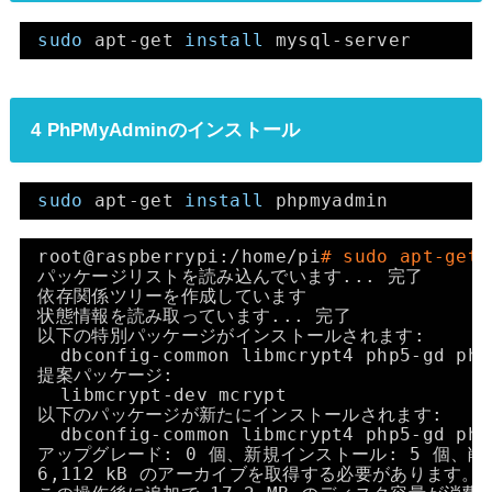
sudo
apt-get 
install
mysql-server
4 PhPMyAdminのインストール
sudo
apt-get 
install
phpmyadmin
root@raspberrypi:
/home/pi
# sudo apt-get 
パッケージリストを読み込んでいます... 完了
依存関係ツリーを作成しています
状態情報を読み取っています... 完了
以下の特別パッケージがインストールされます:
dbconfig-common libmcrypt4 php5-gd php
提案パッケージ:
libmcrypt-dev mcrypt
以下のパッケージが新たにインストールされます:
dbconfig-common libmcrypt4 php5-gd php
アップグレード: 0 個、新規インストール: 5 個、削除
6,112 kB のアーカイブを取得する必要があります。