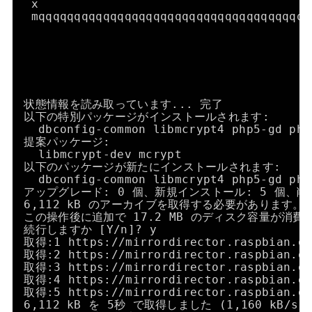
x                                      
mqqqqqqqqqqqqqqqqqqqqqqqqqqqqqqqqqqqqqq
状態情報を読み取っています... 完了
以下の特別パッケージがインストールされます:
dbconfig-common libmcrypt4 php5-gd php
提案パッケージ:
libmcrypt-dev mcrypt
以下のパッケージが新たにインストールされます:
dbconfig-common libmcrypt4 php5-gd php
アップグレード: 0 個、新規インストール: 5 個、削除
6,112 kB のアーカイブを取得する必要があります。
この操作後に追加で 17.2 MB のディスク容量が消費
続行しますか [Y
/n
]? y
取得:1 https:
//mirrordirector
.raspbian.o
取得:2 https:
//mirrordirector
.raspbian.o
取得:3 https:
//mirrordirector
.raspbian.o
取得:4 https:
//mirrordirector
.raspbian.o
取得:5 https:
//mirrordirector
.raspbian.o
6,112 kB を 5秒 で取得しました (1,160 kB
/s
)