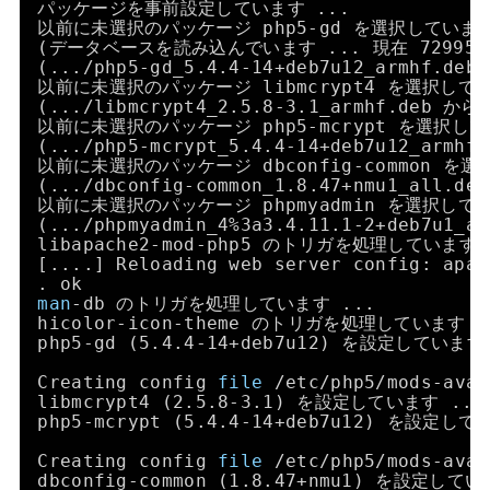
パッケージを事前設定しています ...
以前に未選択のパッケージ php5-gd を選択していま
(データベースを読み込んでいます ... 現在 729
(...
/php5-gd_5
.4.4-14+deb7u12_armhf.d
以前に未選択のパッケージ libmcrypt4 を選択して
(...
/libmcrypt4_2
.5.8-3.1_armhf.deb か
以前に未選択のパッケージ php5-mcrypt を選択し
(...
/php5-mcrypt_5
.4.4-14+deb7u12_arm
以前に未選択のパッケージ dbconfig-common を
(...
/dbconfig-common_1
.8.47+nmu1_all.d
以前に未選択のパッケージ phpmyadmin を選択して
(...
/phpmyadmin_4
%3a3.4.11.1-2+deb7u1
libapache2-mod-php5 のトリガを処理しています 
[....] Reloading web server config: apac
. ok
man
-db のトリガを処理しています ...
hicolor-icon-theme のトリガを処理しています .
php5-gd (5.4.4-14+deb7u12) を設定しています
Creating config 
file
/etc/php5/mods-avai
libmcrypt4 (2.5.8-3.1) を設定しています ...
php5-mcrypt (5.4.4-14+deb7u12) を設定して
Creating config 
file
/etc/php5/mods-avai
dbconfig-common (1.8.47+nmu1) を設定してい