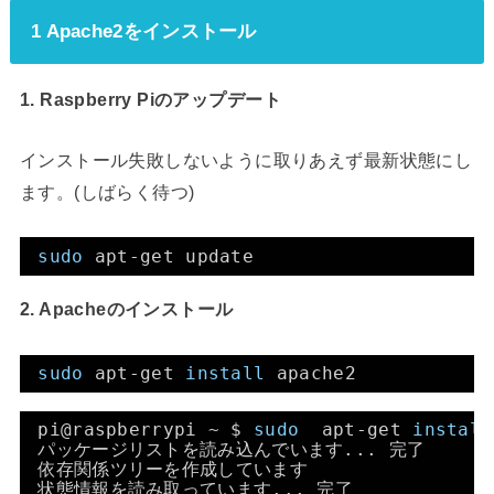
1 Apache2をインストール
1. Raspberry Piのアップデート
インストール失敗しないように取りあえず最新状態にし
ます。(しばらく待つ)
sudo
apt-get update
2. Apacheのインストール
sudo
apt-get 
install
apache2
pi@raspberrypi ~ $ 
sudo
apt-get 
install
パッケージリストを読み込んでいます... 完了
依存関係ツリーを作成しています
状態情報を読み取っています... 完了