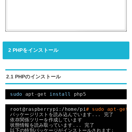
2 PHPをインストール
2.1 PHPのインストール
sudo
apt-get 
install
php5
root@raspberrypi:
/home/pi
# sudo apt-get 
パッケージリストを読み込んでいます... 完了
依存関係ツリーを作成しています
状態情報を読み取っています... 完了
以下の特別パッケージがインストールされます: