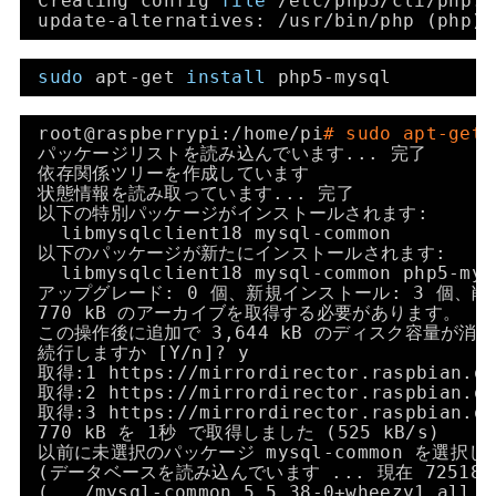
Creating config 
file
/etc/php5/cli/php
.i
update-alternatives: 
/usr/bin/php
(php
sudo
apt-get 
install
php5-mysql
root@raspberrypi:
/home/pi
# sudo apt-get 
パッケージリストを読み込んでいます... 完了
依存関係ツリーを作成しています
状態情報を読み取っています... 完了
以下の特別パッケージがインストールされます:
libmysqlclient18 mysql-common
以下のパッケージが新たにインストールされます:
libmysqlclient18 mysql-common php5-mys
アップグレード: 0 個、新規インストール: 3 個、削除
770 kB のアーカイブを取得する必要があります。
この操作後に追加で 3,644 kB のディスク容量が消
続行しますか [Y
/n
]? y
取得:1 https:
//mirrordirector
.raspbian.o
取得:2 https:
//mirrordirector
.raspbian.o
取得:3 https:
//mirrordirector
.raspbian.o
770 kB を 1秒 で取得しました (525 kB
/s
)
以前に未選択のパッケージ mysql-common を選択
(データベースを読み込んでいます ... 現在 725
(...
/mysql-common_5
.5.38-0+wheezy1_all