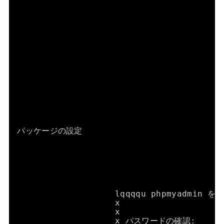
パッケージの設定
lqqqqu phpmyadmin 
x                    
x                    
x パスワードの確認:       