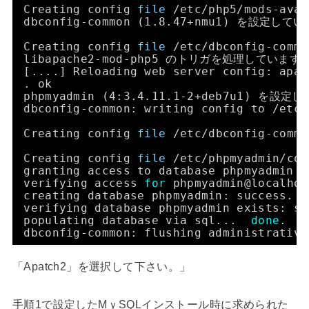
Creating config 
file
/etc/php5/mods-avai
dbconfig-common (1.8.47+nmu1) を設定してい
Creating config 
file
/etc/dbconfig-commo
libapache2-mod-php5 のトリガを処理しています 
[....] Reloading web server config: apac
. ok
phpmyadmin (4:3.4.11.1-2+deb7u1) を設定
dbconfig-common: writing config to 
/etc/
Creating config 
file
/etc/dbconfig-commo
Creating config 
file
/etc/phpmyadmin/con
granting access to database phpmyadmin 
f
verifying access 
for
phpmyadmin@localhos
creating database phpmyadmin: success.
verifying database phpmyadmin exists: su
populating database via sql...  
done
.
dbconfig-common: flushing administrative
「Apatch2」を選択して下さい。」
手順1で設定したMｙSQLインストール時に求められた