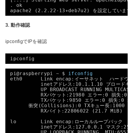
. ok
apache2 (2.2.22-13+deb7u2) を設定しています
3. 動作確認
ipconfigでIPを確認
ipconfig
pi@raspberrypi ~ $ 
ifconfig
eth0      Link encap:イーサネット  ハードウェ
inetアドレス:10.1.1.10 ブロードキャス
UP BROADCAST RUNNING MULTICA
RXパケット:21980 エラー:0 損失:0
TXパケット:9850 エラー:0 損失:0 
衝突(Collisions):0 TXキュー長:1000
RXバイト:22806022 (21.7 MiB)  T
lo        Link encap:ローカルループバック
inetアドレス:127.0.0.1 マスク:255
UP LOOPBACK RUNNING  MTU:655