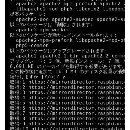
apache2 apache2-mpm-prefork apache2.2-
libapache2-mod-php5 libonig2 libqdbm14
提案パッケージ:
apache2-doc apache2-suexec apache2-sue
以下のパッケージは「削除」されます:
apache2-mpm-worker
以下のパッケージが新たにインストールされます:
apache2-mpm-prefork libapache2-mod-php
php5-common
以下のパッケージはアップグレードされます:
apache2 apache2.2-bin apache2.2-common
アップグレード: 3 個、新規インストール: 7 個、削除
6,691 kB のアーカイブを取得する必要があります。
この操作後に追加で 16.3 MB のディスク容量が消費
続行しますか [Y
/n
]? y
取得:1 https:
//mirrordirector
.raspbian.o
取得:2 https:
//mirrordirector
.raspbian.o
取得:3 https:
//mirrordirector
.raspbian.o
取得:4 https:
//mirrordirector
.raspbian.o
取得:5 https:
//mirrordirector
.raspbian.o
取得:6 https:
//mirrordirector
.raspbian.o
取得:7 https:
//mirrordirector
.raspbian.o
取得:8 https:
//mirrordirector
.raspbian.o
取得:9 https:
//mirrordirector
.raspbian.o
取得:10 https:
//mirrordirector
.raspbian.