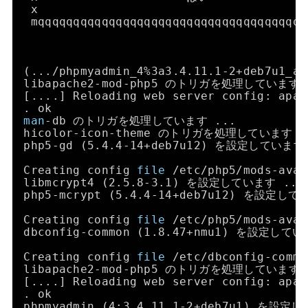
x                                      
mqqqqqqqqqqqqqqqqqqqqqqqqqqqqqqqqqqqqqq
(...
/phpmyadmin_4
%3a3.4.11.1-2+deb7u1
libapache2-mod-php5 のトリガを処理しています 
[....] Reloading web server config: apac
. ok
man
-db のトリガを処理しています ...
hicolor-icon-theme のトリガを処理しています .
php5-gd (5.4.4-14+deb7u12) を設定しています
Creating config 
file
/etc/php5/mods-avai
libmcrypt4 (2.5.8-3.1) を設定しています ...
php5-mcrypt (5.4.4-14+deb7u12) を設定して
Creating config 
file
/etc/php5/mods-avai
dbconfig-common (1.8.47+nmu1) を設定してい
Creating config 
file
/etc/dbconfig-commo
libapache2-mod-php5 のトリガを処理しています 
[....] Reloading web server config: apac
. ok
phpmyadmin (4:3.4.11.1-2+deb7u1) を設定