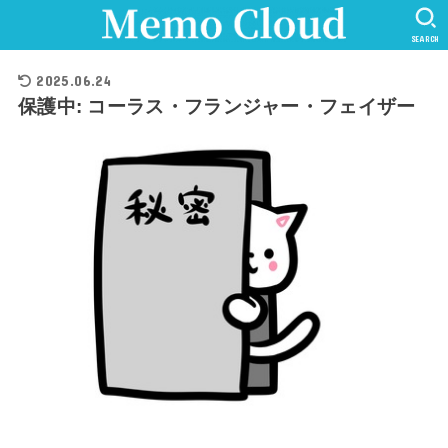
SEARCH
2025.06.24
保護中: コーラス・フランジャー・フェイザー