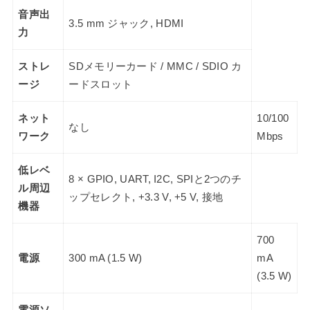
音声出
3.5 mm ジャック, HDMI
力
ストレ
SDメモリーカード / MMC / SDIO カ
ージ
ードスロット
ネット
10/100
なし
ワーク
Mbps
低レベ
8 × GPIO, UART, I2C, SPIと2つのチ
ル周辺
ップセレクト, +3.3 V, +5 V, 接地
機器
700
電源
300 mA (1.5 W)
mA
(3.5 W)
電源ソ